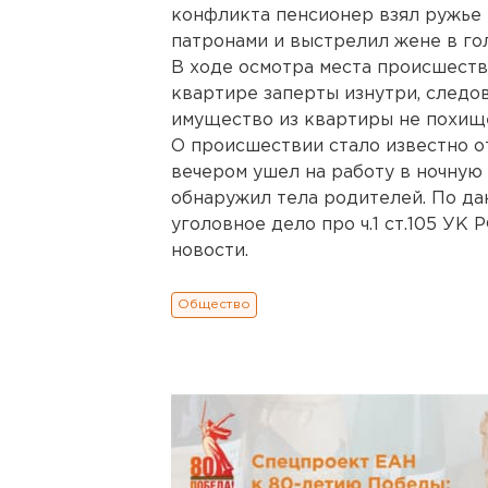
конфликта пенсионер взял ружье
патронами и выстрелил жене в гол
В ходе осмотра места происшестви
квартире заперты изнутри, следов
имущество из квартиры не похищ
О происшествии стало известно о
вечером ушел на работу в ночную 
обнаружил тела родителей. По д
уголовное дело про ч.1 ст.105 УК
новости.
Общество