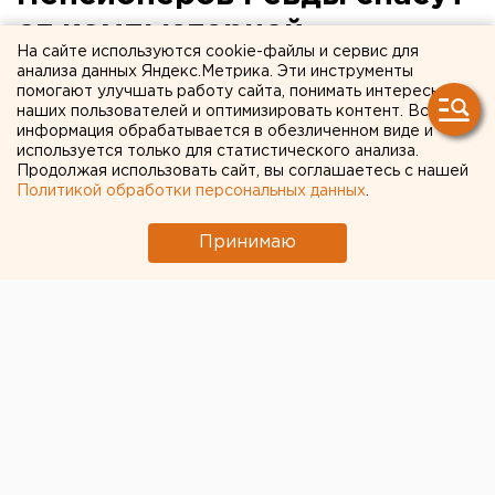
от компьютерной
На сайте используются cookie-файлы и сервис для
безграмотности
анализа данных Яндекс.Метрика. Эти инструменты
помогают улучшать работу сайта, понимать интересы
наших пользователей и оптимизировать контент. Вся
В ревдинской школе №3 открылись компьютерные
информация обрабатывается в обезличенном виде и
курсы для пожилых людей, сообщает портал
используется только для статистического анализа.
Продолжая использовать сайт, вы соглашаетесь с нашей
www.revda.su
. Это совместный проект учебного
Политикой обработки персональных данных
.
заведения и депутата Думы городского округа
Ревда Максима Кочнева.
Принимаю
Главная задача курсов помочь пожилым людям
приобрести элементарные навыки работы на
компьютере. В первую очередь на курсах
планируется научить старшее поколение создавать
документы, писать письма, организовывать свое
рабочее место в виртуальном пространстве.
Программа рассчитана на 20 часов, занятия будут
проводиться дважды в неделю – по вторникам и
четвергам в группе из 12-15 человек.
Уже около 10 человек в возрасте от 60 до 75 лет