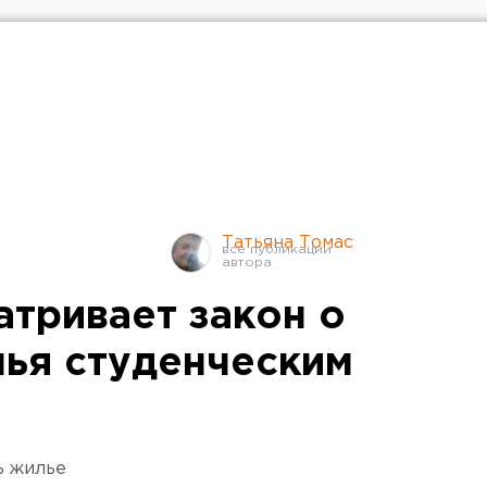
Татьяна Томас
атривает закон о
ья студенческим
ь жилье