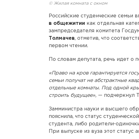
© Жилая комната с окном
Российские студенческие семьи 
в общежитии
как отдельная кате
зампредседателя комитета Госду
Толмачев
, отметив, что соответ
первом чтении.
По словам депутата, речь идет о 
«Право на кров гарантируется гос
семьи получат не абстрактные ква
отдельные комнаты. Под одной кры
строить будущее»,
— подчеркнул Т
Замминистра науки и высшего об
пояснила, что статус студенческо
студента, либо родители-одиночк
При выпуске из вуза этот статус 