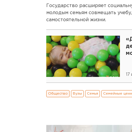
Государство расширяет социальн
молодым семьям совмещать учебу,
самостоятельной жизни.
«Д
д
м
17
Общество
Вузы
Семья
Семейные ценн