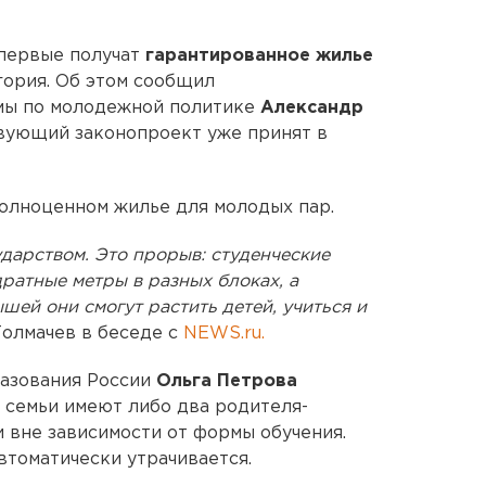
впервые получат
гарантированное жилье
гория. Об этом сообщил
мы по молодежной политике
Александр
ствующий законопроект уже принят в
полноценном жилье для молодых пар.
ударством. Это прорыв: студенческие
дратные метры в разных блоках, а
шей они смогут растить детей, учиться и
олмачев в беседе с
NEWS.ru.
разования России
Ольга Петрова
й семьи имеют либо два родителя-
и вне зависимости от формы обучения.
автоматически утрачивается.