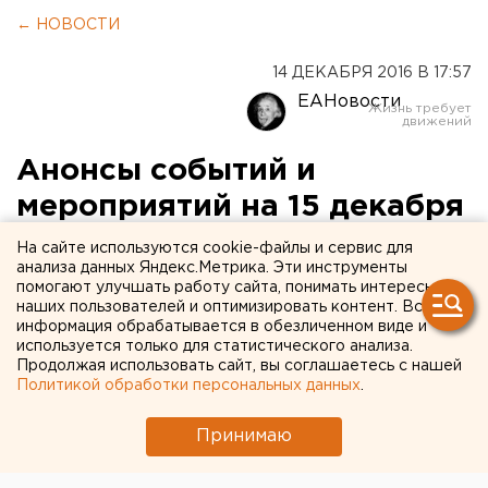
← НОВОСТИ
14 ДЕКАБРЯ 2016 В 17:57
ЕАНовости
Анонсы событий и
мероприятий на 15 декабря
На сайте используются cookie-файлы и сервис для
Анонсы событий и мероприятий в Екатеринбурге
анализа данных Яндекс.Метрика. Эти инструменты
и Свердловской области на 15 декабря.
помогают улучшать работу сайта, понимать интересы
наших пользователей и оптимизировать контент. Вся
информация обрабатывается в обезличенном виде и
В 11:00 на ул. Луначарского, 134б (офис компании
используется только для статистического анализа.
«Ростелеком») по случаю дня рождения портала
Продолжая использовать сайт, вы соглашаетесь с нашей
госуслуг с журналистами встретятся заместитель
Политикой обработки персональных данных
.
министра транспорта и связи Свердловской области
Принимаю
Алексей Рукавишников и Вадим Макаров, директор
Екатеринбургского филиала компании