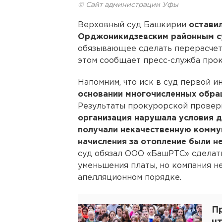
© Сайт администрации Уфы
Верховный суд Башкирии
оставил
Орджоникидзевским районным 
обязывающее сделать перерасчет 
этом сообщает пресс-служба про
Напомним, что иск в суд первой 
основании многочисленных обра
Результаты прокурорской проверк
организация нарушала условия 
получали некачественную комму
начисления за отопление были н
суд обязал ООО «БашРТС» сделат
уменьшения платы, но компания не
апелляционном порядке.
П