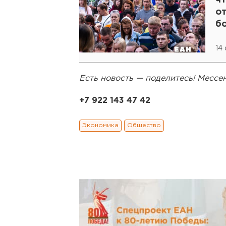
ч
от
б
14
Есть новость — поделитесь! Месс
+7 922 143 47 42
Экономика
Общество