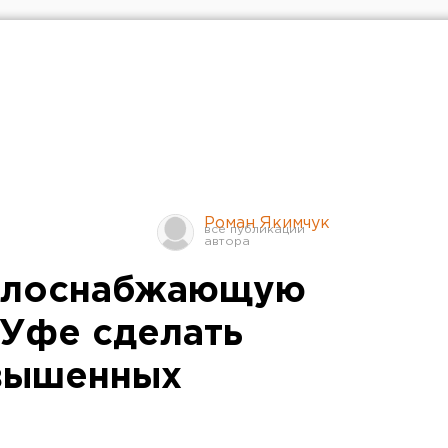
Роман Якимчук
еплоснабжающую
 Уфе сделать
авышенных