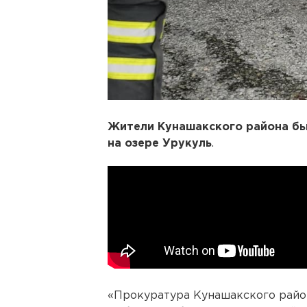
Жители Кунашакского района бью
на озере Урукуль
.
«Прокуратура Кунашакского район