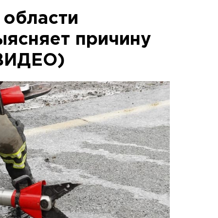
 области
ыясняет причину
ВИДЕО)