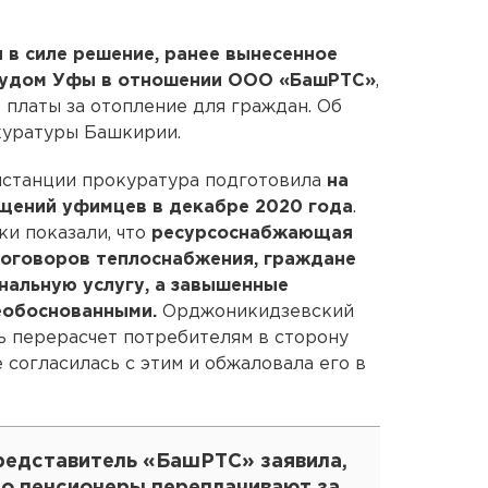
 в силе решение, ранее вынесенное
судом Уфы в отношении ООО «БашРТС»
,
платы за отопление для граждан. Об
куратуры Башкирии.
инстанции прокуратура подготовила
на
щений уфимцев в декабре 2020 года
.
и показали, что
ресурсоснабжающая
договоров теплоснабжения, граждане
нальную услугу, а завышенные
еобоснованными.
Орджоникидзевский
ь перерасчет потребителям в сторону
 согласилась с этим и обжаловала его в
редставитель «БашРТС» заявила,