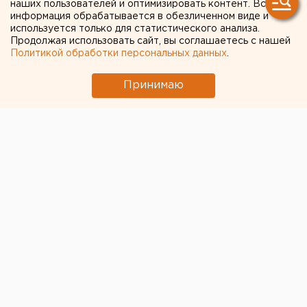
наших пользователей и оптимизировать контент. Вся
информация обрабатывается в обезличенном виде и
Челябинский губернатор поручил создать отряд
используется только для статистического анализа.
Продолжая использовать сайт, вы соглашаетесь с нашей
саперов для борьбы с паводками
Политикой обработки персональных данных
.
Принимаю
© Пресс-служба МЧС