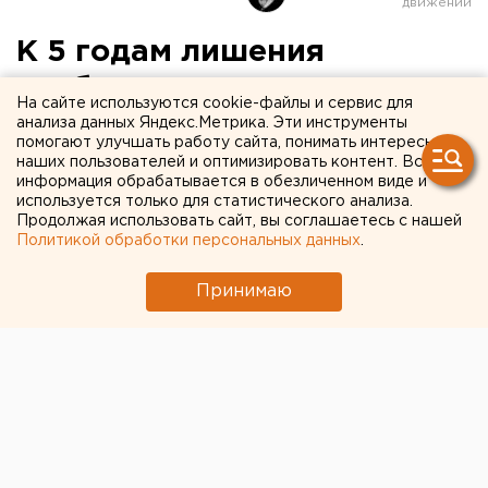
К 5 годам лишения
свободы осужден
На сайте используются cookie-файлы и сервис для
инспектор ГИБДД за
анализа данных Яндекс.Метрика. Эти инструменты
помогают улучшать работу сайта, понимать интересы
приготовление наркотиков
наших пользователей и оптимизировать контент. Вся
информация обрабатывается в обезличенном виде и
используется только для статистического анализа.
К 5 годам лишения свободы осужден инспектор
Продолжая использовать сайт, вы соглашаетесь с нашей
ГИБДД в Уфе за приготовление наркотиков,
Политикой обработки персональных данных
.
сообщили агентству ЕАН в пресс-службе
прокуратуры Башкирии.
Принимаю
К 5 годам лишения свободы осужден инспектор
ГИБДД в Уфе за приготовление наркотиков,
сообщили агентству ЕАН в пресс-службе
прокуратуры Башкирии.
Приговором Кировского районного суда Уфы 25-
летний инспектор ГИБДД при УВД города признан