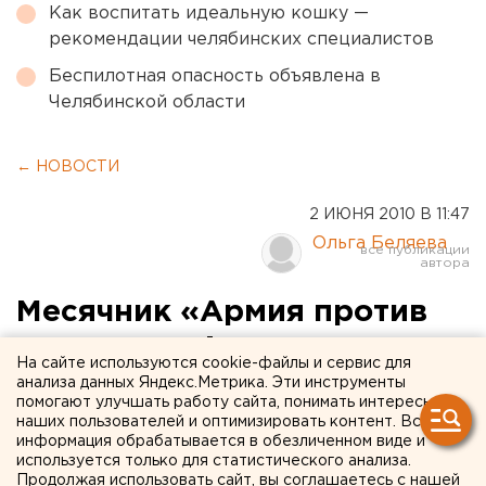
Как воспитать идеальную кошку —
рекомендации челябинских специалистов
Беспилотная опасность объявлена в
Челябинской области
← НОВОСТИ
2 ИЮНЯ 2010 В 11:47
Ольга Беляева
Месячник «Армия против
наркотиков!» стартовал в
На сайте используются cookie-файлы и сервис для
ПУрВО
анализа данных Яндекс.Метрика. Эти инструменты
помогают улучшать работу сайта, понимать интересы
наших пользователей и оптимизировать контент. Вся
В войсках Приволжско-Уральского военного
информация обрабатывается в обезличенном виде и
округа стартовал месячник противодействия
используется только для статистического анализа.
Продолжая использовать сайт, вы соглашаетесь с нашей