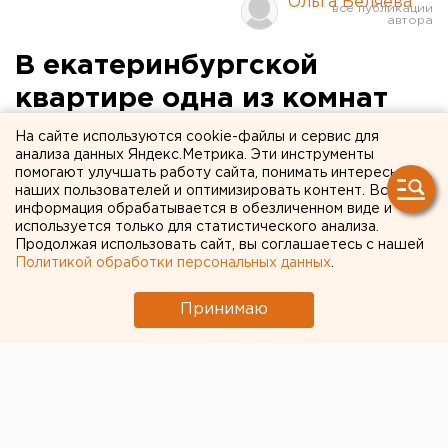
Ольга Беляева
В екатеринбургской
квартире одна из комнат
была переделана в
На сайте используются cookie-файлы и сервис для
анализа данных Яндекс.Метрика. Эти инструменты
оранжерею для конопли.
помогают улучшать работу сайта, понимать интересы
наших пользователей и оптимизировать контент. Вся
ФОТО
информация обрабатывается в обезличенном виде и
используется только для статистического анализа.
Пресечена деятельность преступной группы по
Продолжая использовать сайт, вы соглашаетесь с нашей
Политикой обработки персональных данных
.
выращиванию конопли в домашних условиях с
целью дальнейшего сбыта, сообщили агентству ЕАН
Принимаю
в пресс-службе УФСКН по Свердловской области.
Оперативники задержали двух наркоманов 1982
года рождения, которые с целью сбыта марихуаны и
для собственного потребления выращивали
наркотикосодержащее растения конопли в
домашних условиях.