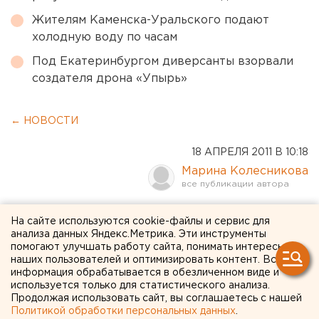
Жителям Каменска-Уральского подают
холодную воду по часам
Под Екатеринбургом диверсанты взорвали
создателя дрона «Упырь»
← НОВОСТИ
18 АПРЕЛЯ 2011 В 10:18
Марина Колесникова
Жителям Красногорского
На сайте используются cookie-файлы и сервис для
анализа данных Яндекс.Метрика. Эти инструменты
района Каменска-
помогают улучшать работу сайта, понимать интересы
Уральского вернули
наших пользователей и оптимизировать контент. Вся
информация обрабатывается в обезличенном виде и
горячую воду
используется только для статистического анализа.
Продолжая использовать сайт, вы соглашаетесь с нашей
Политикой обработки персональных данных
.