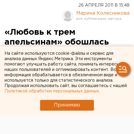
26 АПРЕЛЯ 2011 В 15:48
Марина Колесникова
«Любовь к трем
апельсинам» обошлась
Екатеринбургскому театру
На сайте используются cookie-файлы и сервис для
анализа данных Яндекс.Метрика. Эти инструменты
оперы и балета в 5,5
помогают улучшать работу сайта, понимать интересы
наших пользователей и оптимизировать контент. Вся
миллиона рублей. ФОТО
информация обрабатывается в обезличенном виде и
используется только для статистического анализа.
Постановка оперы Сергея Прокофьева «Любовь к
Продолжая использовать сайт, вы соглашаетесь с нашей
Политикой обработки персональных данных
.
трем апельсинам» обошлась Екатеринбургскому
театру оперы и балета в 5,5 миллиона рублей,
Принимаю
сообщил на пресс-конференции директор
учреждения культуры Андрей Шишкин. Сегодня на
сцене учреждения культуры состоялась генеральная
репетиция спектакля. Премьерные показы оперы