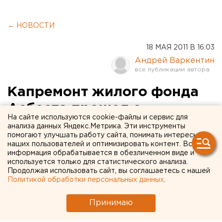
← НОВОСТИ
18 МАЯ 2011 В 16:03
Андрей Варкентин
Капремонт жилого фонда
Асбеста прошел с
На сайте используются cookie-файлы и сервис для
использованием
анализа данных Яндекс.Метрика. Эти инструменты
помогают улучшать работу сайта, понимать интересы
мошеннических схем
наших пользователей и оптимизировать контент. Вся
информация обрабатывается в обезличенном виде и
используется только для статистического анализа.
Возбуждено уголовное дело о хищении
Продолжая использовать сайт, вы соглашаетесь с нашей
денежных средств на проведение капитального
Политикой обработки персональных данных
.
ремонта жилого фонда Асбеста, сообщили
агентству ЕАН в пресс-службе облпрокуратуры.
Принимаю