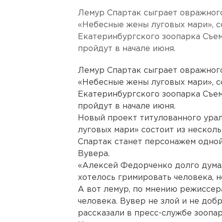
Лемур Спартак сыграет овражног
«Небесные жены луговых мари», 
Екатеринбургского зоопарка Съем
пройдут в начале июня.
Лемур Спартак сыграет овражног
«Небесные жены луговых мари», 
Екатеринбургского зоопарка Съем
пройдут в начале июня.
Новый проект титулованного ура
луговых мари» состоит из нескол
Спартак станет персонажем одной
Вувера.
«Алексей Федорченко долго думал
хотелось гримировать человека, н
А вот лемур, по мнению режиссера
человека. Вувер не злой и не добр
рассказали в пресс-службе зоопар