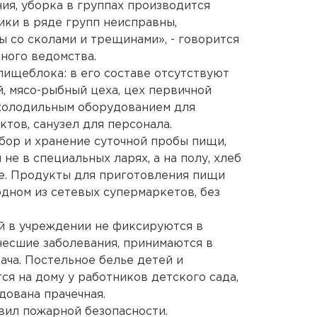
ия, уборка в группах производится
ики в ряде групп неисправны,
ы со сколами и трещинами», - говорится
ного ведомства.
пищеблока: в его составе отсутствуют
, мясо-рыбный цеха, цех первичной
холодильным оборудованием для
тов, санузел для персонала.
тбор и хранение суточной пробы пищи,
е в специальных ларях, а на полу, хлеб
е. Продукты для приготовления пищи
дном из сетевых супермаркетов, без
й в учреждении не фиксируются в
несшие заболевания, принимаются в
ача. Постельное белье детей и
я на дому у работников детского сада,
дована прачечная.
вил пожарной безопасности.