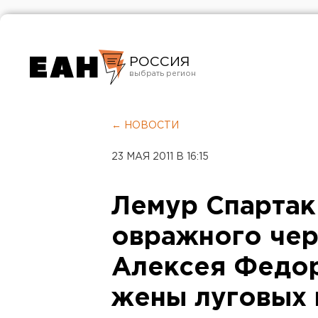
РОССИЯ
Екатеринбург
Челябинск
← НОВОСТИ
Курган
23 МАЯ 2011 В 16:15
Оренбург
Лемур Спартак
овражного чер
Алексея Федо
жены луговых