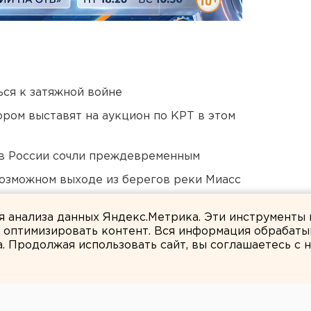
ся к затяжной войне
ором выставят на аукцион по КРТ в этом
в России сочли преждевременным
озможном выходе из берегов реки Миасс
ты взорвали создателя дрона «Упырь»
ля анализа данных Яндекс.Метрика. Эти инструменты
и оптимизировать контент. Вся информация обрабаты
а. Продолжая использовать сайт, вы соглашаетесь с
ЕАНовости