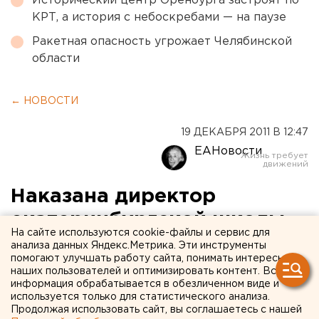
Исторический центр Оренбурга застроят по
КРТ, а история с небоскребами — на паузе
Ракетная опасность угрожает Челябинской
области
← НОВОСТИ
19 ДЕКАБРЯ 2011 В 12:47
ЕАНовости
Наказана директор
екатеринбургской школы,
На сайте используются cookie-файлы и сервис для
где ученик напал с ножом
анализа данных Яндекс.Метрика. Эти инструменты
помогают улучшать работу сайта, понимать интересы
на учителя
наших пользователей и оптимизировать контент. Вся
информация обрабатывается в обезличенном виде и
используется только для статистического анализа.
К дисциплинарной ответственности по
Продолжая использовать сайт, вы соглашаетесь с нашей
требованию прокуратуры Орджоникидзевского