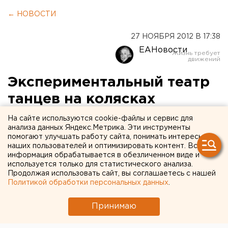
← НОВОСТИ
27 НОЯБРЯ 2012 В 17:38
ЕАНовости
Экспериментальный театр
танцев на колясках
«Другие» поучаствует в
На сайте используются cookie-файлы и сервис для
анализа данных Яндекс.Метрика. Эти инструменты
питерском конкурсе
помогают улучшать работу сайта, понимать интересы
наших пользователей и оптимизировать контент. Вся
информация обрабатывается в обезличенном виде и
Участницы экспериментального театра танцев на
используется только для статистического анализа.
колясках «Другие» из Свердловской области 2
Продолжая использовать сайт, вы соглашаетесь с нашей
декабря примут участие в V конкурсе шоу-программ
Политикой обработки персональных данных
.
«Русская зима» в Санкт-Петербурге, сообщили
агентству ЕАН в управлении пресс-службы и
Принимаю
информации правительства региона.