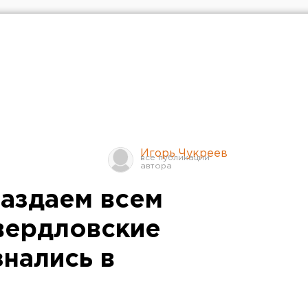
Игорь Чукреев
аздаем всем
вердловские
знались в