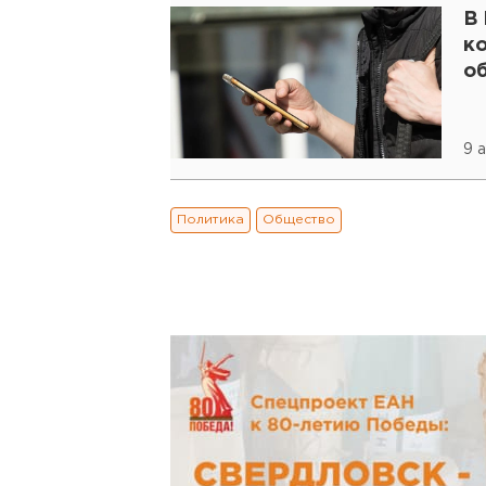
В 
к
о
9 
Политика
Общество