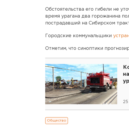
Обстоятельства его гибели не уто
время урагана два горожанина пол
пострадавший на Сибирском тракт
Городские коммунальщики
устра
Отметим, что синоптики прогнозир
К
на
у
25
Общество