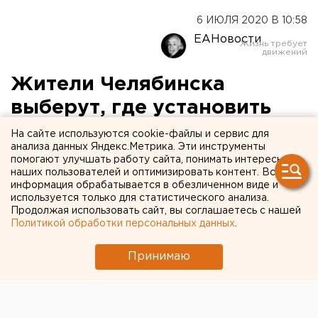
6 ИЮЛЯ 2020 В 10:58
ЕАНовости
Жители Челябинска
выберут, где установить
стелу в честь нового звания
На сайте используются cookie-файлы и сервис для
анализа данных Яндекс.Метрика. Эти инструменты
города
помогают улучшать работу сайта, понимать интересы
наших пользователей и оптимизировать контент. Вся
информация обрабатывается в обезличенном виде и
В Челябинске началось голосование жителей по
используется только для статистического анализа.
выбору места для установки памятной стелы в
Продолжая использовать сайт, вы соглашаетесь с нашей
честь присвоения столице Южного Урала звания
Политикой обработки персональных данных
.
«Город трудовой доблести», сообщает пресс-
Принимаю
служба администрации города.