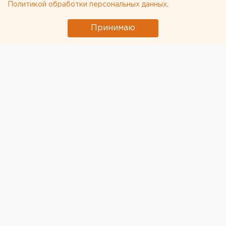
Политикой обработки персональных данных
.
Принимаю
© Фото из открытых источников
Администрация Нижнего Тагила решила отказаться
от запуска салюта в честь Дня города. Возможно,
традиционный фейерверк будет перенесен на
новогодние праздники, но этот проект пока
находится в стадии обсуждения.
Чиновники признают, что такая мера принята с
целью снижения уровня заболеваемости новым
коронавирусом, она должна позволить избежать