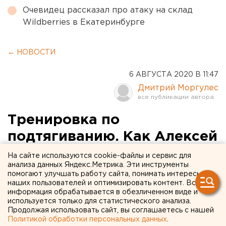
Очевидец рассказал про атаку на склад
Wildberries в Екатеринбурге
← НОВОСТИ
6 АВГУСТА 2020 В 11:47
Дмитрий Моргулес
Тренировка по
подтягиванию. Как Алексей
Текслер вернулся в
На сайте используются cookie-файлы и сервис для
анализа данных Яндекс.Метрика. Эти инструменты
Нязепетровск
помогают улучшать работу сайта, понимать интересы
наших пользователей и оптимизировать контент. Вся
информация обрабатывается в обезличенном виде и
Губернатор Челябинской области совершил
используется только для статистического анализа.
очередную инспекционную поездку в
Продолжая использовать сайт, вы соглашаетесь с нашей
отдаленные территории. За тем, как Алексей
Политикой обработки персональных данных
.