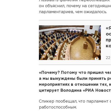
Называть фамилии переболевших 
он объяснил, почему на сегодняш
парламентариев, чем ожидалось.
«
о
пр
к
C
22
«Почему? Потому что пришел чел
а мы вынуждены были принять р
мероприятиях в отношении тех, к
цитирует Володина «РИА Новост
Спикер пообещал, что парламент 
работоспособным.