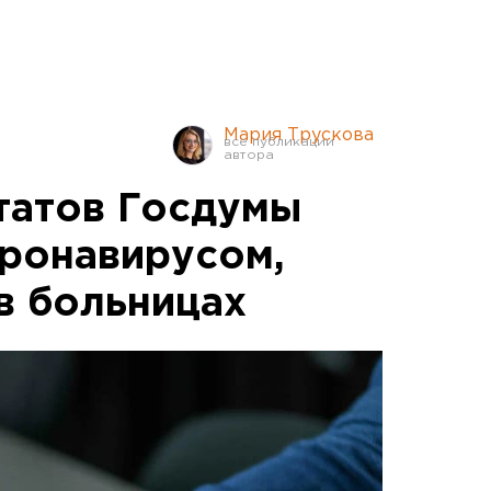
Мария Трускова
татов Госдумы
ронавирусом,
в больницах