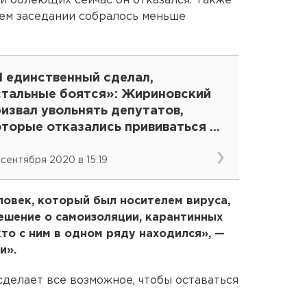
и болеющих сейчас он отказался. Также
нем заседании собралось меньше
Я единственный сделал,
стальные боятся»: Жириновский
извал увольнять депутатов,
оторые отказались прививаться от
OVID
 сентября 2020 в 15:19
овек, который был носителем вируса,
ешение о самоизоляции, карантинных
то с ним в одном ряду находился», —
и».
сделает все возможное, чтобы оставаться