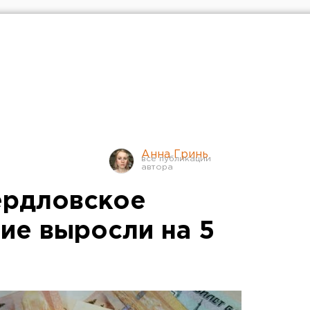
Анна Гринь
ердловское
ие выросли на 5