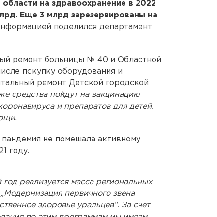
области на здравоохранение в 2022
млрд. Еще 3 млрд зарезервированы на
информацией поделился департамент
ный ремонт больницы № 40 и Областной
числе покупку оборудования и
итальный ремонт Детской городской
же средства пойдут на вакцинацию
коронавируса и препаратов для детей,
ощи.
о пандемия не помешала активному
1 году.
 год реализуется масса региональных
 „Модернизация первичного звена
твенное здоровье уральцев“. За счет
вания по этим программам мы имеем