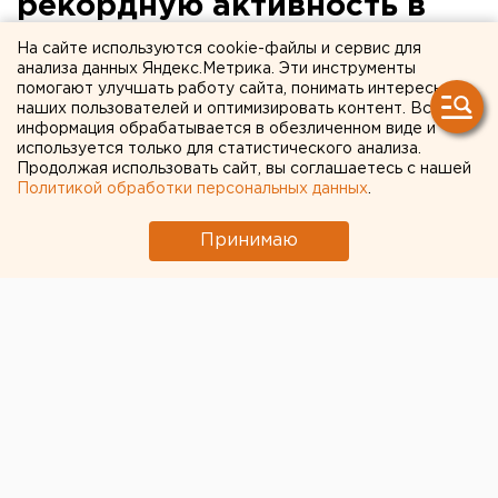
рекордную активность в
Свердловской области
На сайте используются cookie-файлы и сервис для
анализа данных Яндекс.Метрика. Эти инструменты
помогают улучшать работу сайта, понимать интересы
наших пользователей и оптимизировать контент. Вся
информация обрабатывается в обезличенном виде и
используется только для статистического анализа.
Продолжая использовать сайт, вы соглашаетесь с нашей
Политикой обработки персональных данных
.
Принимаю
Этим летом
клещи
в свердловских лесах особенно
активны. В Роспотребнадзоре отмечают, что на