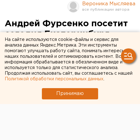
Вероника Мысляева
Андрей Фурсенко посетит
сегодня Екатеринбург
На сайте используются cookie-файлы и сервис для
анализа данных Яндекс.Метрика. Эти инструменты
Министр образования и науки РФ Андрей
помогают улучшать работу сайта, понимать интересы
Фурсенко посетит сегодня Екатеринбург,
наших пользователей и оптимизировать контент. Вся
информация обрабатывается в обезличенном виде и
сообщили агентству ЕАН в пресс-службе УГТУ-
используется только для статистического анализа.
УПИ.
Продолжая использовать сайт, вы соглашаетесь с нашей
Политикой обработки персональных данных
.
Министр образования и науки РФ Андрей Фурсенко
посетит сегодня Екатеринбург, сообщили агентству
Принимаю
ЕАН в пресс-службе УГТУ-УПИ. 31 октября в
Екатеринбурге состоится ряд мероприятий,
связанных с присвоением Уральскому
государственному техническому университету
(УГТУ-УПИ) имени первого Президента России
Бориса Ельцина.