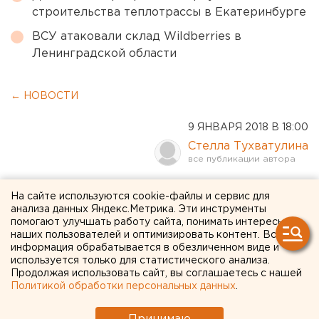
строительства теплотрассы в Екатеринбурге
ВСУ атаковали склад Wildberries в
Ленинградской области
← НОВОСТИ
9 ЯНВАРЯ 2018 В 18:00
Стелла Тухватулина
Новогодние мечты
На сайте используются cookie-файлы и сервис для
анализа данных Яндекс.Метрика. Эти инструменты
подопечных
помогают улучшать работу сайта, понимать интересы
екатеринбургского
наших пользователей и оптимизировать контент. Вся
информация обрабатывается в обезличенном виде и
детского хосписа
используется только для статистического анализа.
Продолжая использовать сайт, вы соглашаетесь с нашей
воплотили в жизнь
Политикой обработки персональных данных
.