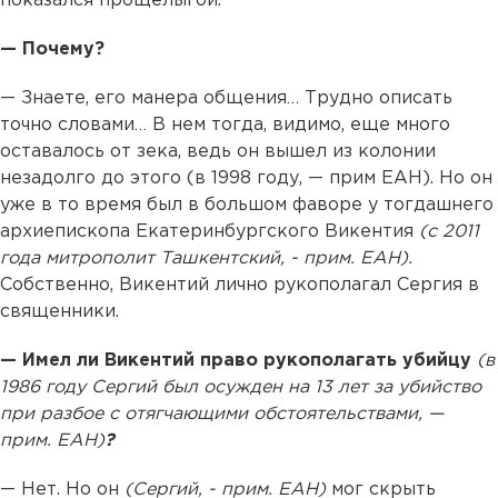
показался прощелыгой.
— Почему?
— Знаете, его манера общения… Трудно описать
точно словами… В нем тогда, видимо, еще много
оставалось от зека, ведь он вышел из колонии
незадолго до этого (в 1998 году, — прим ЕАН). Но он
уже в то время был в большом фаворе у тогдашнего
архиепископа Екатеринбургского Викентия
(с 2011
года митрополит Ташкентский, - прим. ЕАН).
Собственно, Викентий лично рукополагал Сергия в
священники.
— Имел ли Викентий право рукополагать убийцу
(в
1986 году Сергий был осужден на 13 лет за убийство
при разбое с отягчающими обстоятельствами, —
прим. ЕАН)
?
— Нет. Но он
(Сергий, - прим. ЕАН)
мог скрыть