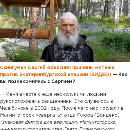
Схиигумен Сергий объяснил причины мятежа
против Екатеринбургской епархии (ВИДЕО)
— Как
вы познакомились с Сергием?
— Меня вместе с еще несколькими людьми
рукоположили в священники. Это случилось в
Челябинске в 2002 году. После чего нас послали в
Магнитогорск «свергать» отца Флора (Бондеко)
(знаковая фигура для верующих Магнитогорска,
инициатор строительства Свято-Вознесенского