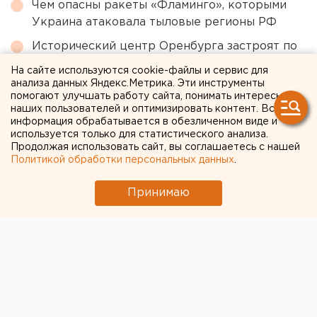
Чем опасны ракеты «Фламинго», которыми
Украина атаковала тыловые регионы РФ
Исторический центр Оренбурга застроят по
КРТ, а история с небоскребами — на паузе
На сайте используются cookie-файлы и сервис для
анализа данных Яндекс.Метрика. Эти инструменты
Возвращение смертной казни в России сочли
помогают улучшать работу сайта, понимать интересы
преждевременным
наших пользователей и оптимизировать контент. Вся
информация обрабатывается в обезличенном виде и
Город в Свердловской области подтопило
используется только для статистического анализа.
несуществующее озеро
Продолжая использовать сайт, вы соглашаетесь с нашей
Политикой обработки персональных данных
.
← НОВОСТИ
Принимаю
12 ИЮЛЯ 2023 В 16:23
Дмитрий Моргулес
Судьбу политической
системы Челябинска