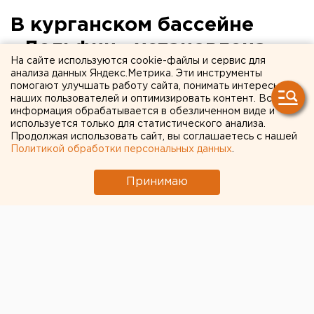
В курганском бассейне
«Дельфин» установлена
На сайте используются cookie-файлы и сервис для
новая система очистки
анализа данных Яндекс.Метрика. Эти инструменты
помогают улучшать работу сайта, понимать интересы
воды без хлора
наших пользователей и оптимизировать контент. Вся
информация обрабатывается в обезличенном виде и
используется только для статистического анализа.
Курган. В бассейне «Дельфин» в Кургане
Продолжая использовать сайт, вы соглашаетесь с нашей
начались первые тренировки пловцов, сообщили
Политикой обработки персональных данных
.
агентству ЕАН в пресс-службе Курганского
государственного университета.
Принимаю
Курган. В бассейне «Дельфин» в Кургане начались
первые тренировки пловцов, сообщили агентству
ЕАН в пресс-службе Курганского государственного
университета. Отныне спортсмены будут заниматься
в совершенно чистой воде без запаха хлора. Очистка
воды стала большим праздником для спортсменов.
Аппарат, установленный в «Дельфине», разработали