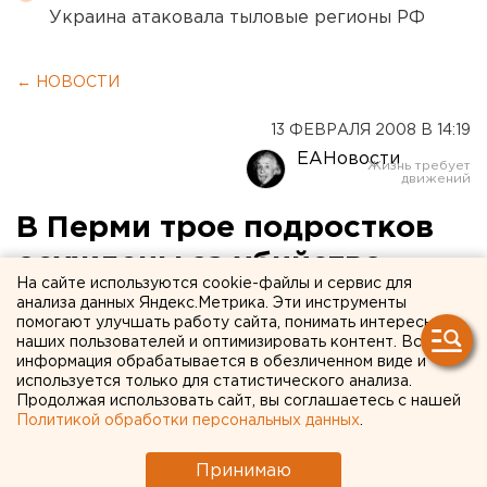
Украина атаковала тыловые регионы РФ
← НОВОСТИ
13 ФЕВРАЛЯ 2008 В 14:19
ЕАНовости
В Перми трое подростков
осуждены за убийство
На сайте используются cookie-файлы и сервис для
пятилетнего ребенка
анализа данных Яндекс.Метрика. Эти инструменты
помогают улучшать работу сайта, понимать интересы
наших пользователей и оптимизировать контент. Вся
Пермь. К 22,5 годам лишения свободы в колонии
информация обрабатывается в обезличенном виде и
общего режима Пермский краевой суд
используется только для статистического анализа.
Продолжая использовать сайт, вы соглашаетесь с нашей
приговорил трех подростков, убившие
Политикой обработки персональных данных
.
пятилетнего мальчика, сообщили в управлении
следственного комитета при прокуратуре края.
Принимаю