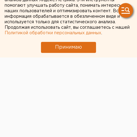
анализа данных Яндекс.Метрика. Эти инструменты
юбилейный
помогают улучшать работу сайта, понимать интересы
наших пользователей и оптимизировать контент. Вся
Международный фестиваль
информация обрабатывается в обезличенном виде и
франкофонных
используется только для статистического анализа.
Продолжая использовать сайт, вы соглашаетесь с нашей
любительских театров
Политикой обработки персональных данных
.
«ФИЕСТА»
Принимаю
Пермь. С 1 по 5 апреля в ДК Пермского
государственного университета состоится
Международный фестиваль франкофонных
любительских театров «ФИЕСТА», сообщили в
пресс-службе мэрии.
Пермь. С 1 по 5 апреля в ДК Пермского
государственного университета состоится
Международный фестиваль франкофонных
любительских театров «ФИЕСТА», сообщили в
пресс-службе мэрии. В десятый раз Пермь