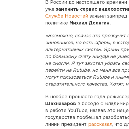
В России до настоящего времени 
уже
заменить сервис видеохости
Службе Новостей
заявил зампред 
политике
Михаил Делягин.
«Возможно, сейчас это прозвучит 
чиновников, но есть сферы, в кот
альтернативных систем. Ярким при
по большому счету никуда не ушел 
не смогли. Я тут захотел убрать с
перейти на Rutube, но меня все про
могут пользоваться Rutube и иным
отвратительного качества. Хотят, н
В ноябре прошлого года режиссе
Шахназаров
в беседе с Владимир
в работе YouTube, назвав это нец
государства пообещал разобратьс
линии президент
рассказал
, что д