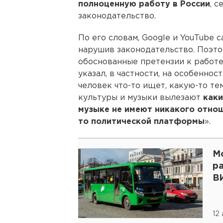
полноценную работу в России
, 
законодательство.
По его словам, Google и YouTube 
нарушив законодательство. Поэт
обоснованные претензии к работе
указал, в частности, на особеннос
человек что-то ищет, какую-то тем
культуры и музыки вылезают
каки
музыке не имеют никакого отнош
то политической платформы
».
М
р
В
12