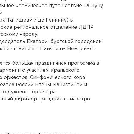
льшое космическое путешествие на Луну
и.
ик Татищеву и де Геннину) в
вское региональное отделение ЛДПР
сскому народу.
редседатель Екатеринбургской городской
стие в митинге Памяти на Мемориале
нется большая праздничная программа в
армонии с участием Уральского
о оркестра, Симфонического хора
еатра России Елены Манистиной и
ого духового оркестра
авный дирижер праздника - маэстро