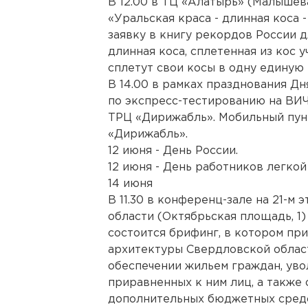
В 12.00 в ТЦ «Алатырь» (Малышева
«Уральская краса - длинная коса -
заявку в книгу рекордов России д
длинная коса, сплетенная из кос 
сплетут свои косы в одну единую 
В 14.00 в рамках празднования Дн
по экспресс-тестированию на ВИЧ
ТРЦ «Дирижабль». Мобильный пунк
«Дирижабль».
12 июня - День России.
12 июня - День работников легко
14 июня
В 11.30 в конференц-зале на 21-м
области (Октябрьская площадь, 1)
состоится брифинг, в котором при
архитектуры Свердловской облас
обеспечении жильем граждан, уво
приравненных к ним лиц, а также
дополнительных бюджетных средс