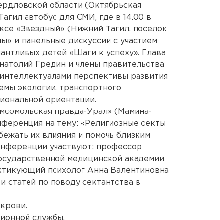
вердловской области (Октябрьская
агил автобус для СМИ, где в 14.00 в
ксе «Звездный» (Нижний Тагил, поселок
лы» и панельные дискуссии с участием
антливых детей «Шаги к успеху». Глава
натолий Гредин и члены правительства
 интеллектуалами перспективы развития
лемы экологии, транспортного
иональной ориентации.
омсомольская правда-Урал» (Мамина-
онференция на тему: «Религиозные секты
бежать их влияния и помочь близким
онференции участвуют: профессор
осударственной медицинской академии
ктикующий психолог Анна Валентиновна
 и статей по поводу сектантства в
 крови.
ционной службы.