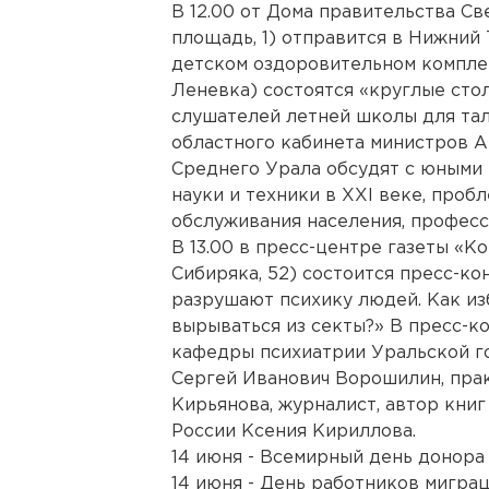
В 12.00 от Дома правительства С
площадь, 1) отправится в Нижний Т
детском оздоровительном компле
Леневка) состоятся «круглые сто
слушателей летней школы для тал
областного кабинета министров А
Среднего Урала обсудят с юными
науки и техники в XXI веке, проб
обслуживания населения, професс
В 13.00 в пресс-центре газеты «К
Сибиряка, 52) состоится пресс-к
разрушают психику людей. Как из
вырываться из секты?» В пресс-к
кафедры психиатрии Уральской г
Сергей Иванович Ворошилин, пра
Кирьянова, журналист, автор книг
России Ксения Кириллова.
14 июня - Всемирный день донора
14 июня - День работников мигра