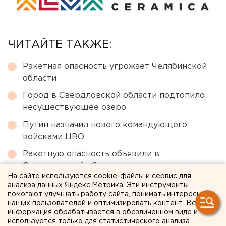
ЧИТАЙТЕ ТАКЖЕ:
Ракетная опасность угрожает Челябинской
области
Город в Свердловской области подтопило
несуществующее озеро
Путин назначил нового командующего
войсками ЦВО
Ракетную опасность объявили в
Свердловской области
На сайте используются cookie-файлы и сервис для
Под Екатеринбургом диверсанты взорвали
анализа данных Яндекс.Метрика. Эти инструменты
помогают улучшать работу сайта, понимать интересы
создателя дрона «Упырь»
наших пользователей и оптимизировать контент. Вся
информация обрабатывается в обезличенном виде и
используется только для статистического анализа.
← НОВОСТИ