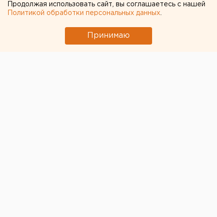
Продолжая использовать сайт, вы соглашаетесь с нашей
Политикой обработки персональных данных
.
31 ЯНВАРЯ 2018 В 13:40
ЕАНовости
Принимаю
Общественную палату
Екатеринбурга возглавит
юрист Разбойников