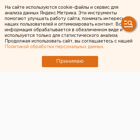
получение взятки задержан
На сайте используются cookie-файлы и сервис для
депутат «Единой России»
анализа данных Яндекс.Метрика. Эти инструменты
помогают улучшать работу сайта, понимать интересы
наших пользователей и оптимизировать контент. Вся
информация обрабатывается в обезличенном виде и
используется только для статистического анализа.
Продолжая использовать сайт, вы соглашаетесь с нашей
Политикой обработки персональных данных
.
Принимаю
© ЕАН
Сотрудники ФСБ и СКР задержали в Санкт-