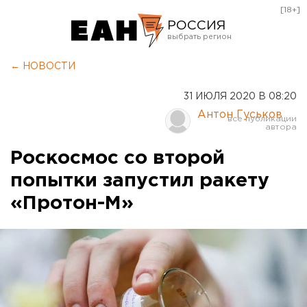
[18+]
РОССИЯ
Екатеринбург
← НОВОСТИ
Челябинск
31 ИЮЛЯ 2020 В 08:20
Курган
Антон Гуськов
Оренбург
Роскосмос со второй
попытки запустил ракету
«Протон-М»