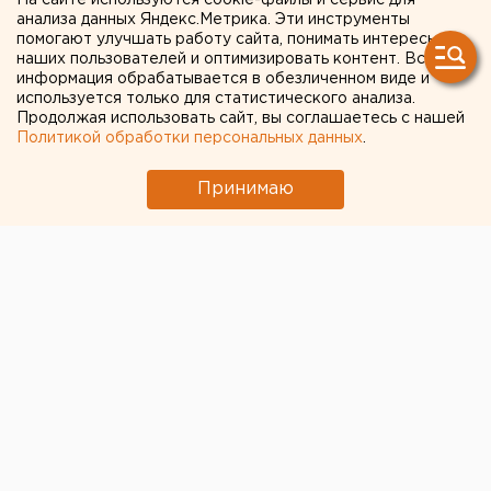
На сайте используются cookie-файлы и сервис для
заниматься сексом
анализа данных Яндекс.Метрика. Эти инструменты
помогают улучшать работу сайта, понимать интересы
наших пользователей и оптимизировать контент. Вся
Молодые люди теряют интерес к сексу
информация обрабатывается в обезличенном виде и
используется только для статистического анализа.
Продолжая использовать сайт, вы соглашаетесь с нашей
Политикой обработки персональных данных
.
Принимаю
Свердловчане стали
реже заниматься сексом
. Об