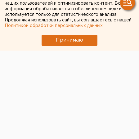
наших пользователей и оптимизировать контент. Вся
Поселок под Екатеринбургом рискует
информация обрабатывается в обезличенном виде и
остаться без единственного автобуса из-
используется только для статистического анализа.
Продолжая использовать сайт, вы соглашаетесь с нашей
за «зайцев»
Политикой обработки персональных данных
.
11 апреля 2025 в 10:48
Принимаю
Общество
Общественный транспорт
Транспорт