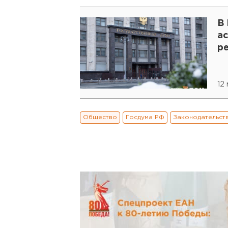
В
а
р
12
Общество
Госдума РФ
Законодательст