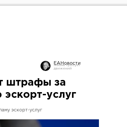
ЕАНовости
т штрафы за
 эскорт-услуг
ламу эскорт-услуг