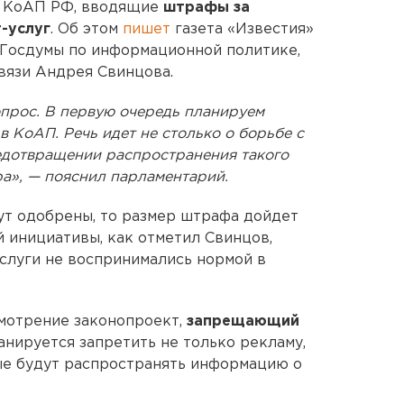
в КоАП РФ, вводящие
штрафы за
-услуг
. Об этом
пишет
газета «Известия»
 Госдумы по информационной политике,
вязи Андрея Свинцова.
опрос. В первую очередь планируем
в КоАП. Речь идет не столько о борьбе с
едотвращении распространения такого
а», — пояснил парламентарий.
дут одобрены, то размер штрафа дойдет
ой инициативы, как отметил Свинцов,
услуги не воспринимались нормой в
смотрение законопроект,
запрещающий
ланируется запретить не только рекламу,
ые будут распространять информацию о