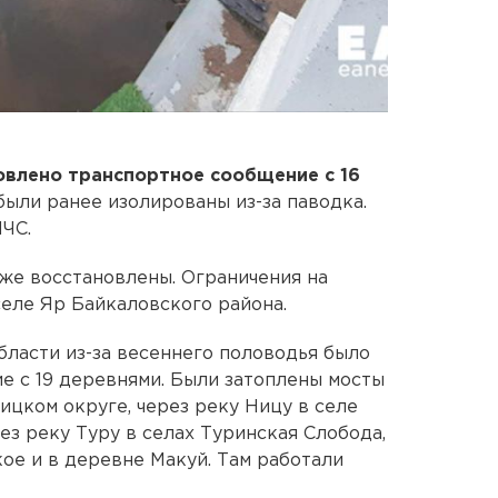
овлено транспортное сообщение с 16
были ранее изолированы из-за паводка.
ЧС.
уже восстановлены. Ограничения на
селе Яр Байкаловского района.
бласти из-за весеннего половодья было
 с 19 деревнями. Были затоплены мосты
ицком округе, через реку Ницу в селе
ез реку Туру в селах Туринская Слобода,
ое и в деревне Макуй. Там работали