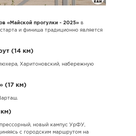
ов «Майской прогулки - 2025»
в
 старта и финиша традиционно является
ут (14 км)
люхера, Харитоновский, набережную
 (17 км)
Шарташ.
 км)
прессорный, новый кампус УрФУ,
диняясь с городским маршрутом на